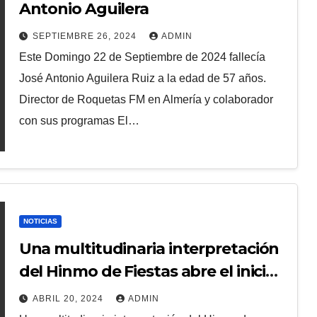
Antonio Aguilera
SEPTIEMBRE 26, 2024
ADMIN
Este Domingo 22 de Septiembre de 2024 fallecía
José Antonio Aguilera Ruiz a la edad de 57 años.
Director de Roquetas FM en Almería y colaborador
con sus programas El…
NOTICIAS
Una multitudinaria interpretación
del Hinmo de Fiestas abre el inicio
de las Fiestas de Moros y Cristianos
ABRIL 20, 2024
ADMIN
de Alcoy 2024