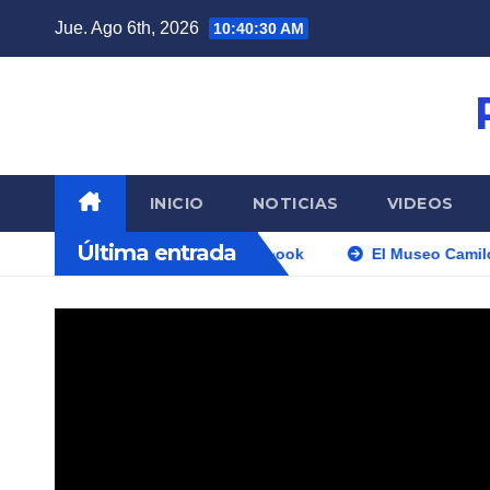
Saltar
Jue. Ago 6th, 2026
10:40:31 AM
al
contenido
INICIO
NOTICIAS
VIDEOS
Última entrada
El Museo Camilo Sesto se in