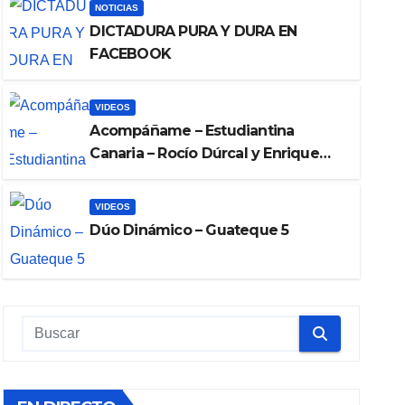
NOTICIAS
DICTADURA PURA Y DURA EN
FACEBOOK
VIDEOS
Acompáñame – Estudiantina
Canaria – Rocío Dúrcal y Enrique
Guzmán
NOTICIAS
DICTADURA PURA Y DURA
VIDEOS
Dúo Dinámico – Guateque 5
ABRIL 24, 2025
ADMIN