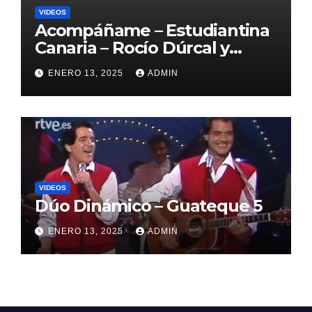
VIDEOS
Acompáñame – Estudiantina
Canaria – Rocío Dúrcal y
Enrique Guzmán
ENERO 13, 2025
ADMIN
VIDEOS
Dúo Dinámico – Guateque 5
ENERO 13, 2025
ADMIN